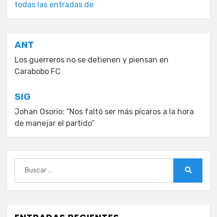
todas las entradas de
Navegación
ANT
de
Los guerreros no se detienen y piensan en
Carabobo FC
entradas
SIG
Johan Osorio: “Nos faltó ser más pícaros a la hora
de manejar el partido”
Buscar:
Buscar